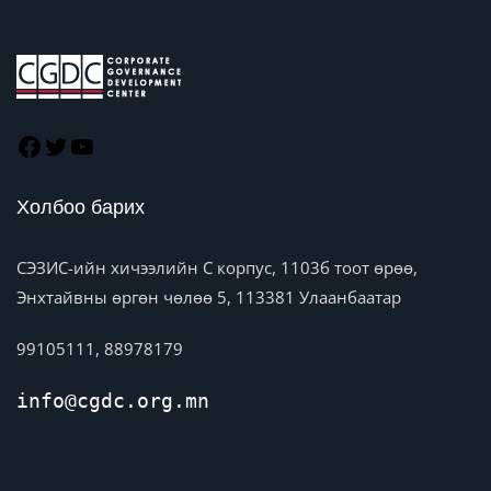
Холбоо барих
СЭЗИС-ийн хичээлийн C корпус, 1103б тоот өрөө,
Энхтайвны өргөн чөлөө 5, 113381 Улаанбаатар
99105111, 88978179
info@cgdc.org.mn