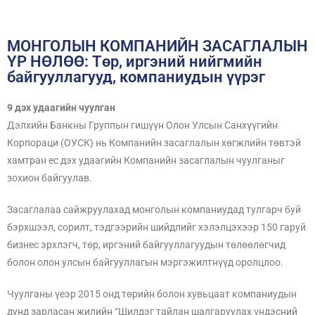
МОНГОЛЫН КОМПАНИЙН ЗАСАГЛАЛЫН
ҮР НӨЛӨӨ: Төр, иргэний нийгмийн
байгууллагууд, компаниудын үүрэг
9 дэх удаагийн чуулган
Дэлхийн Банкны Группын гишүүн Олон Улсын Санхүүгийн
Корпораци (ОУСК) нь Компанийн засаглалын хөгжлийн төвтэй
хамтран ес дэх удаагийн Компанийн засаглалын чуулганыг
зохион байгуулав.
Засаглалаа сайжруулахад монголын компаниудад тулгарч буй
бэрхшээл, сорилт, тэдгээрийн шийдлийг хэлэлцэхээр 150 гаруй
бизнес эрхлэгч, төр, иргэний байгууллагуудын төлөөлөгчид
болон олон улсын байгууллагын мэргэжилтнүүд оролцлоо.
Чуулганы үеэр 2015 онд төрийн болон хувьцаат компаниудын
дунд зарласан жилийн “Шилдэг тайлан шалгаруулах үндэсний