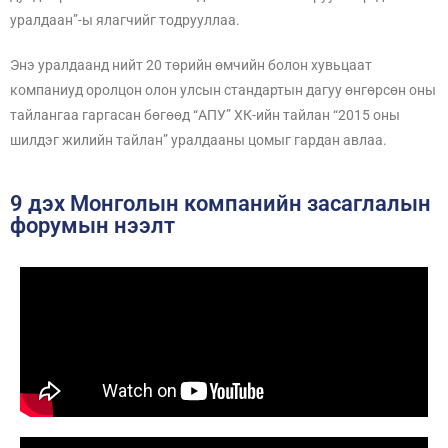
уралдаан”-ы ялагчийг тодрууллаа.
Энэ уралдаанд нийт 20 төрийн өмчийн болон хувьцаат
компаниуд оролцон олон улсын стандартын дагуу өнгөрсөн оны
тайлангаа гаргасан бөгөөд “АПУ” ХК-ийн тайлан “2015 оны
шилдэг жилийн тайлан” уралдааны цомыг гардан авлаа.
9 дэх Монголын компанийн засаглалын
форумын нээлт