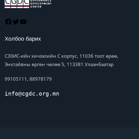
Холбоо барих
СЭЗИС-ийн хичээлийн C корпус, 1103б тоот өрөө,
Энхтайвны өргөн чөлөө 5, 113381 Улаанбаатар
99105111, 88978179
info@cgdc.org.mn