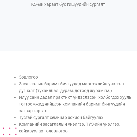
КЗ-ын хараат бус гишүүдийн сургалт
Зөвлөгөө
Засаглалын баримт бичгүүдэд мэргэжлийн үнэлэлт
дүгнэлт (тухайлбал: дүрэм, дотоод журам гм.)
Илүү сайн дадал практикт үндэслэсэн, холбогдох хууль
тогтоомжид нийцсэн компанийн баримт бичгүүдийн
загвар гаргах
Тусгай сургалт семинар зохион байгуулах
Компанийн засаглалын үнэлгээ, ТУЗ-ийн үнэлгээ,
сайжруулах төлөвлөгөө