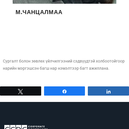
М.ЧАНЦАЛМАА
Сургалт болон зөвлөх үйлчилгээний сэдвүүдтэй холбоотойгоор
нарийн мэргэшсэн багш нар нэмэлтээр багт ажиллана.
Tweet
Share
Share