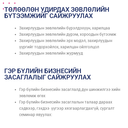
ТӨЛӨӨЛӨН УДИРДАХ ЗӨВЛӨЛИЙН
БҮТЭЭМЖИЙГ САЙЖРУУЛАХ
Захирлуудын зөвлөлийн бүрэлдэхүүн, харилцаа
Захирлуудын зөвлөлийн дүрэм, хороодын бүтээмж
Захирлуудын зөвлөлийн эрх мэдэл, захирлуудын
үүргийг тодорхойлох, харилцан ойлголцол
Захирлуудын зөвлөлийн журмууд
ГЭР БҮЛИЙН БИЗНЕСИЙН
ЗАСАГЛАЛЫГ САЙЖРУУЛАХ
Гэр бүлийн бизнесийн засаглалд дүн шинжилгээ хийн
зөвлөмж өгөх
Гэр бүлийн бизнесийн засаглалын талаар дараах
сэдвээр, гэхдээ үүгээр хязгаарлагдахгүй, сургалт
семинар явуулах: