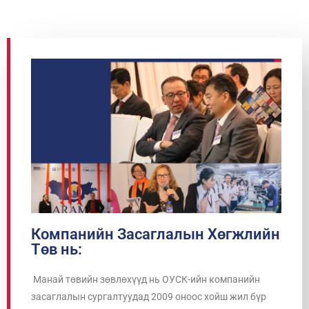
Компанийн Засаглалын Хөгжлийн
Төв нь:
Манай төвийн зөвлөхүүд нь ОУСК-ийн компанийн
засаглалын сургалтуудад 2009 оноос хойш жил бүр