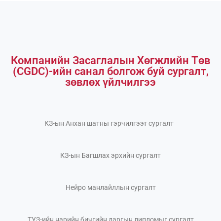
Компанийн Засаглалын Хөгжлийн Төв
(CGDC)-ийн санал болгож буй сургалт,
зөвлөх үйлчилгээ
КЗ-ын Анхан шатны гэрчилгээт сургалт
КЗ-ын Багшлах эрхийн сургалт
Нейро манлайллын сургалт
ТУЗ-ийн нарийн бичгийн даргын дипломыг сургалт