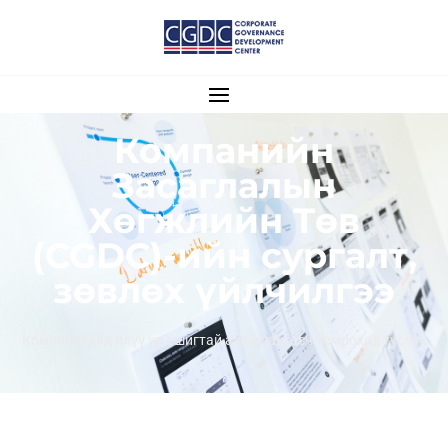
Компанийн
Засаглалын
Хөгжлийн Төв
(CGDC)-ийн сургалт,
зөвлөх үйлчилгээ
Компаниудад илүү үр ашигтай ажиллаж өсч томроход туслах