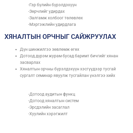
-Гэр бүлийн бүрэлдэхүүн
-Зөрчлийг удирдах
-Залгамж холбоог төлөвлөх
-Мэргэжлийн удирдлага
ХЯНАЛТЫН ОРЧНЫГ САЙЖРУУЛАХ
Дүн шинжилгээ зөвлөмж өгөх
Дотоод дүрэм журам бусад баримт бичгийг хянан
засварлах
Хяналтын орчны бүрэлдэхүүн хэсгүүдээр тусгай
сургалт семинар явуулж тусгайлан үнэлгээ хийх
-Дотоод аудитын функц
-Дотоод хяналтын систем
-Эрсдэлийн засаглал
-Хуулийн хэрэгжилт