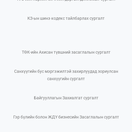
КЗ-ын шинэ кодекс тайлбарлах сургалт
ТӨК-ийн Ахисан түвшний засаглалын сургалт
Санхүүгийн бус мэргэжилтэй захирлуудад зориулсан
санхүүгийн сургалт
Байгууллагын Захиалгат сургалт
Гэр бүлийн болон ЖДҮ бизнесийн Засаглалын сургалт