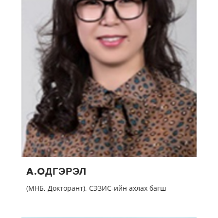
A.OДГЭРЭЛ
(МНБ, Докторант), СЭЗИС-ийн ахлах багш