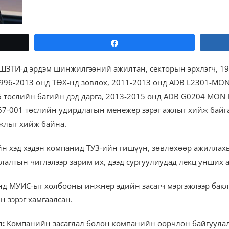
Share
ШЗТИ-д эрдэм шинжилгээний ажилтан, секторын эрхлэгч, 19
996-2013 онд ТӨХ-нд зөвлөх, 2011-2013 онд ADB L2301-MO
6 төслийн багийн дэд дарга, 2013-2015 онд ADB G0204 MON 
67-001 төслийн удирдлагын менежер зэрэг ажлыг хийж байга
ажлыг хийж байна.
 хэд хэдэн компанид ТУЗ-ийн гишүүн, зөвлөхөөр ажиллахы
алтын чиглэлээр зарим их, дээд сургуулиудад лекц унших а
нд МУИС-ыг холбооны инжнер эдийн засагч мэргэжлээр бакл
 зэрэг хамгаалсан.
л:
Компанийн засаглал болон компанийн өөрчлөн байгуулал