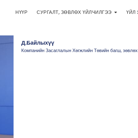
НҮҮР
СУРГАЛТ, ЗӨВЛӨХ ҮЙЛЧИЛГЭЭ
ҮЙЛ
Д.Байлыхүү
Компанийн Засаглалын Хөгжлийн Төвийн багш, зөвлөх