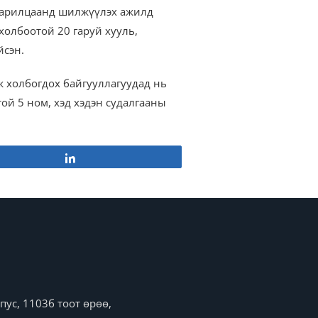
 харилцаанд шилжүүлэх ажилд
холбоотой 20 гаруй хууль,
йсэн.
 холбогдох байгууллагуудад нь
ой 5 ном, хэд хэдэн судалгааны
Share
ус, 1103б тоот өрөө,