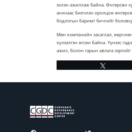
эхлэн ажиллаж байна. Өнгөрсөн х
анхнаас биечлэн оролцож өнгөрсө
бодлогын баримт бичгийг боловср
Мөн компанийн засаглал, өөрчлөн
хүлээлгэн өгсөн байна. Үүнээс га
ажил, болон гарын авлага зэргийг 
Tweet