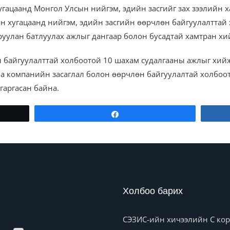
угацаанд Монгол Улсын нийгэм, эдийн засгийг зах зээлийн
н хугацаанд нийгэм, эдийн засгийн өөрчлөн байгуулалттай 
уулан батлуулах ажлыг дангаар болон бусадтай хамтран хи
 байгуулалттай холбоотой 10 шахам судалгааны ажлыг хийж
дна компанийн засаглал болон өөрчлөн байгуулалтай холбоот
гаргасан байна.
Share
Холбоо барих
СЭЗИС-ийн хичээлийн C корп