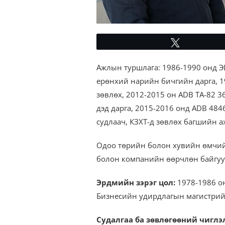
Tweet
Ажлын туршлага: 1986-1990 онд Э
ерөнхий нарийн бичгийн дарга, 1
зөвлөх, 2012-2015 он ADB TA-82 3
дэд дарга, 2015-2016 онд ADB 484
судлаач, КЗХТ-д зөвлөх багшийн 
Одоо төрийн болон хувийн өмчийн
болон компанийн өөрчлөн байгуул
Эрдмийн зэрэг цол:
1978-1986 о
Бизнесийн удирдлагын магистрийн
Судалгаа ба зөвлөгөөний чиглэ