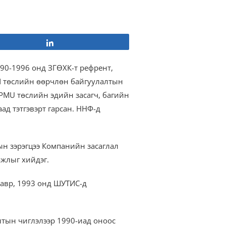
Share
90-1996 онд ЗГӨХК-т рефрент,
N төслийн өөрчлөн байгуулалтын
PMU төслийн эдийн засагч, багийн
ад тэтгэвэрт гарсан. ННФ-д
н зэрэгцээ Компанийн засаглал
жлыг хийдэг.
авр, 1993 онд ШУТИС-д
тын чиглэлээр 1990-иад оноос