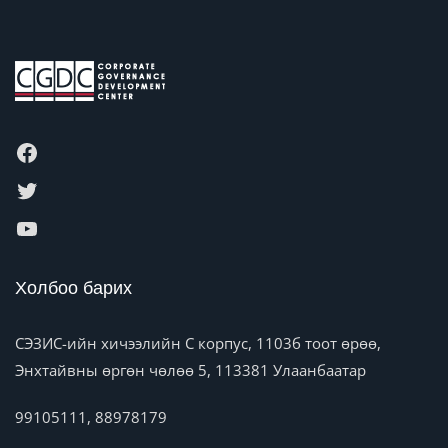
Холбоо барих
СЭЗИС-ийн хичээлийн C корпус, 1103б тоот өрөө,
Энхтайвны өргөн чөлөө 5, 113381 Улаанбаатар
99105111, 88978179