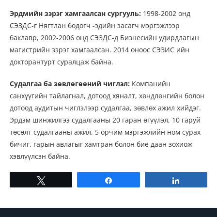
Эрдмийн зэрэг хамгаалсан сургууль:
1998-2002 онд
СЭЗДС-г Нягтлан бодогч -эдийн засагч мэргэжлээр
баклавр, 2002-2006 онд СЭЗДС-д Бизнесийн удирдлагын
магистрийн зэрэг хамгаалсан. 2014 оноос СЭЗИС ийн
докторантурт суралцаж байна.
Судалгаа ба зөвлөгөөний чиглэл:
Компанийн
санхүүгийн тайлагнал, дотоод хяналт, хөндлөнгийн болон
дотоод аудитын чиглэлээр судалгаа, зөвлөх ажил хийдэг.
Эрдэм шинжилгээ судалгааны 20 гаран өгүүлэл, 10 гаруй
төсөлт судалгааны ажил, 5 орчим мэргэжлийн ном сурах
бичиг, гарын авлагыг хамтран болон бие даан зохиож
хэвлүүлсэн байна.
Tweet
Share
Share