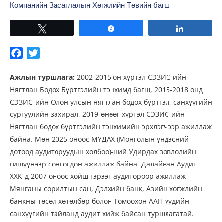
Компанийн Засаглалын Хөгжлийн Төвийн багш
Tweet
Share
Share
F
T
a
w
Ажлын туршлага:
2002-2015 он хүртэл СЭЗИС-ийн
c
i
Нягтлан Бодох Бүртгэлийн тэнхимд багш, 2015-2018 онд
e
t
СЭЗИС-ийн Олон улсын нягтлан бодох бүртгэл, санхүүгийн
b
t
сургуулийн захирал, 2019-өнөөг хүртэл СЭЗИС-ийн
o
e
Нягтлан бодох бүртгэлийн тэнхимийн эрхлэгчээр ажиллаж
o
r
байна. Мөн 2025 оноос МҮДАХ (Монголын үндэсний
k
дотоод аудиторуудын холбоо)-ний Удирдах зөвлөлийн
гишүүнээр сонгогдон ажиллаж байна. Далайван Аудит
ХХК-д 2007 оноос хойш гэрээт аудитороор ажиллаж
Мянганы сорилтын сан, Дэлхийн банк, Азийн хөгжлийн
банкны төсөл хөтөлбөр болон Томоохон ААН-үүдийн
санхүүгийн тайланд аудит хийж байсан туршлагатай.