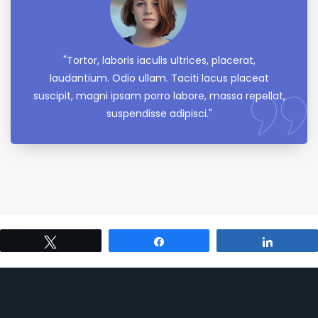
"Tortor, laboris iaculis ultrices, placerat,
laudantium. Odio ullam. Taciti lacus placeat
suscipit, magni ipsam porro labore, massa repellat,
suspendisse adipisci."
Tweet
Share
Share