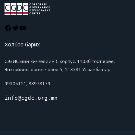
Холбоо барих
СЭЗИС-ийн хичээлийн C корпус, 1103б тоот өрөө,
Энхтайвны өргөн чөлөө 5, 113381 Улаанбаатар
99105111, 88978179
info@cgdc.org.mn