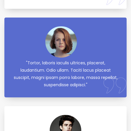
"Tortor, laboris iaculis ultrices, placerat,
laudantium. Odio ullam. Taciti lacus placeat
suscipit, magni ipsam porro labore, massa repellat,
suspendisse adipisci."