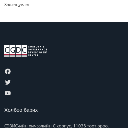
Хэлэлцүүлэг
Холбоо барих
СЭЗИС-ийн хичээлийн C корпус, 1103б тоот өрөө,