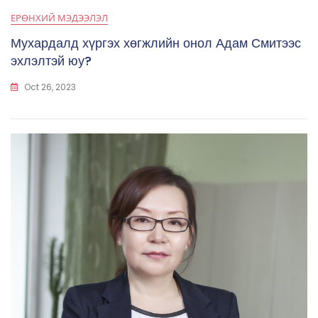
ЕРӨНХИЙ МЭДЭЭЛЭЛ
Мухардалд хүргэх хөгжлийн онол Адам Смитээс
эхлэлтэй юу?
Oct 26, 2023