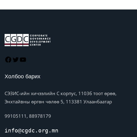
Холбоо барих
СЭЗИС-ийн хичээлийн C корпус, 1103б тоот өрөө,
Энхтайвны өргөн чөлөө 5, 113381 Улаанбаатар
99105111, 88978179
info@cgdc.org.mn