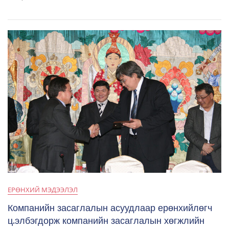
ЕРӨНХИЙ МЭДЭЭЛЭЛ
Компанийн засаглалын асуудлаар ерөнхийлөгч
ц.элбэгдорж компанийн засаглалын хөгжлийн