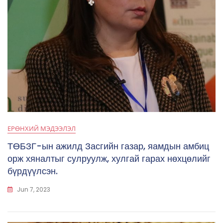
ЕРӨНХИЙ МЭДЭЭЛЭЛ
ТӨБЗГ-ын ажилд Засгийн газар, яамдын амбиц
орж хяналтыг сулруулж, хулгай гарах нөхцөлийг
бүрдүүлсэн.
Jun 7, 2023