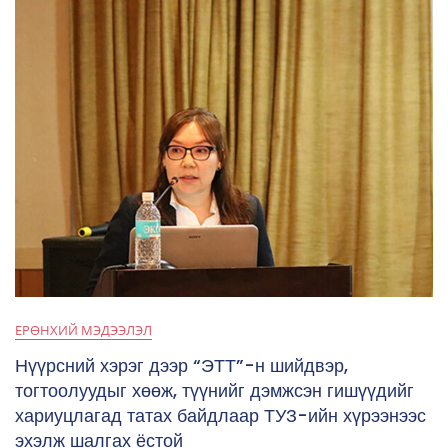
ЕРӨНХИЙ МЭДЭЭЛЭЛ
Нүүрсний хэрэг дээр “ЭТТ”-н шийдвэр,
тогтоолуудыг хөөж, түүнийг дэмжсэн гишүүдийг
хариуцлагад татах байдлаар ТУЗ-ийн хүрээнээс
эхэлж шалгах ёстой